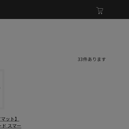
33
件あります
アマット】
ード スマー