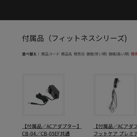
付属品（フィットネスシリーズ)
並べ替え：
商品コード
商品名
発売日
価格(安い順)
価格(高い順)
発
【付属品／ACアダプター】
【付属品／ACアダ
CB-04／CB-05EF共通
フットケア プレミアム