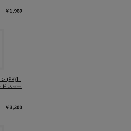
￥1,980
 (PK)】
ード スマー
￥3,300