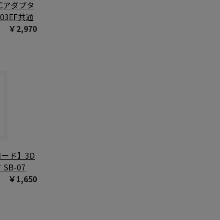
Cアダプタ
-03EF共通
￥2,970
ード】3D
SB-07
￥1,650