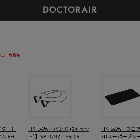
売日＋商品名
プター】
【付属品／バンド (2本セッ
【付属品／フロ
 EFC-
ト)】SB-07RZ／SB-06／
3Dスーパーブレ