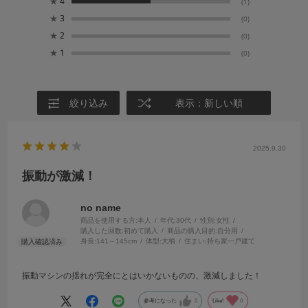
★
4
(1)
★
3
(0)
★
2
(0)
★
1
(0)
絞り込み
表示：新しい順
2025.9.30
振動が激減！
no name
商品を使用する方:
本人
年代:
30代
性別:
女性
購入した回数:
初めて購入
商品の購入目的:
自分用
身長:
141～145cm
体型:
大柄
住まい:
持ち家一戸建て
振動マシンの揺れが完全にとはいかないものの、激減しました！
参考になった
0
Like!
0