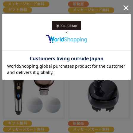
リフトライザー
【LDA A+受賞】EMSスカルプス
（セレニティホワイト）
パ BSC-01
表情筋を刺激して 美顔を引き出す
￥24,970
（セレニティホワイト）
頭筋を整えて 美髪・美顔へ
￥13,750