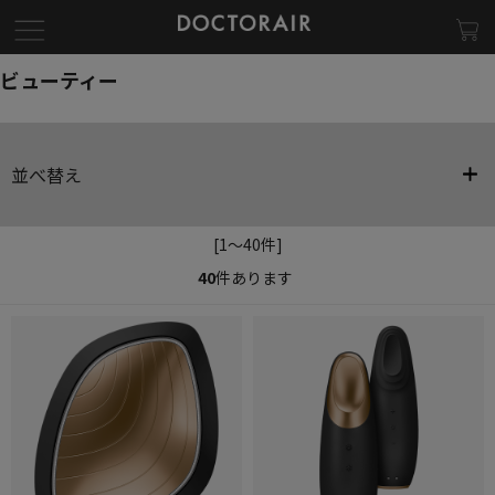
ビューティー
並べ替え
[1～40件]
40
件あります