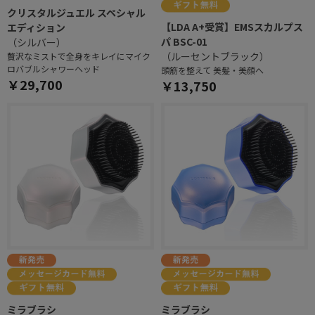
クリスタルジュエル スペシャル
【LDA A+受賞】EMSスカルプス
エディション
パ BSC-01
（シルバー）
（ルーセントブラック）
贅沢なミストで全身をキレイにマイク
ロバブルシャワーヘッド
頭筋を整えて 美髪・美顔へ
￥29,700
￥13,750
ミラブラシ
ミラブラシ