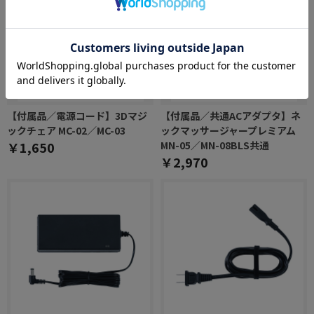
【付属品／電源コード】3Dマジ
【付属品／共通ACアダプタ】ネ
ックチェア MC-02／MC-03
ックマッサージャープレミアム
￥1,650
MN-05／MN-08BLS共通
￥2,970