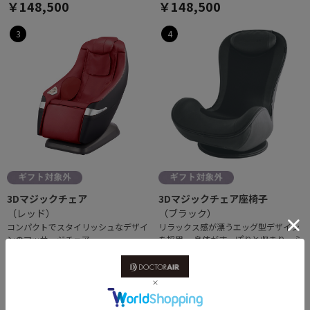
￥148,500
￥148,500
3
4
3Dマジックチェア
3Dマジックチェア座椅子
（レッド）
（ブラック）
コンパクトでスタイリッシュなデザイ
リラックス感が漂うエッグ型デザイン
ンのマッサージチェア
を採用。 身体がすっぽりと収まり、心
￥148,500
地よいホールド感のマッサージチェア
￥59,400
5