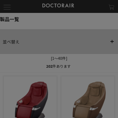
製品一覧
並べ替え
[1～40件]
202
件あります