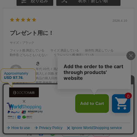
絞り込み
表示：新しい順
2026.4.10
プレゼント用に！
サイズ：ブラック
フィット感
:満足している
サイズ
:満足している
操作性
:満足している
動作音
:どちらともいえない
リフレッシュ感
:満足している
さ
年代:
20代
商品を使用する方:
友人・知人
性別:
男性
購入した回数:
初めて購入
商品の購入目的:
プレゼント用
体型:
ふつう
肌質:
乾性肌
住まい:
賃貸マンション
髪質:
くせ毛×やわらめ
パソコンを普段使う相手にプレゼントとしてお渡したものでとっても
喜んで頂けました！
目の疲れも取れるとのことです！
参考になった
0
Like!
0