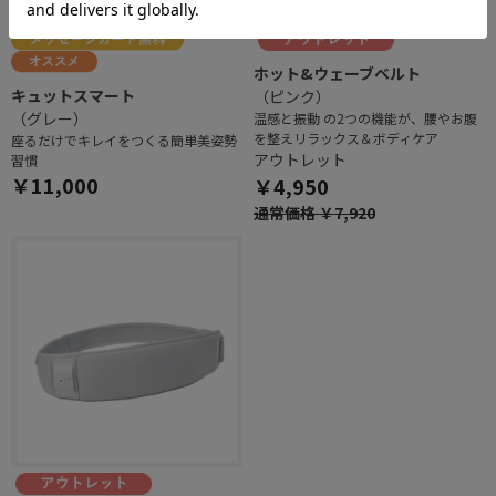
ホット&ウェーブベルト
キュットスマート
（ピンク）
（グレー）
温感と振動 の2つの機能が、腰やお腹
を整えリラックス＆ボディケア
座るだけでキレイをつくる簡単美姿勢
アウトレット
習慣
￥11,000
￥4,950
通常価格 ￥7,920