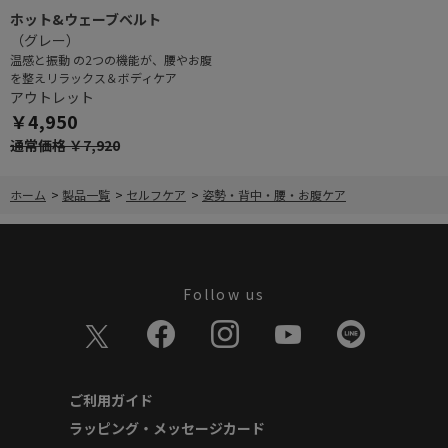
ホット&ウェーブベルト
（グレー）
温感と振動 の2つの機能が、腰やお腹
を整えリラックス＆ボディケア
アウトレット
￥4,950
通常価格 ￥7,920
ホーム
>
製品一覧
>
セルフケア
>
姿勢・背中・腰・お腹ケア
Follow us
ご利用ガイド
ラッピング・メッセージカード