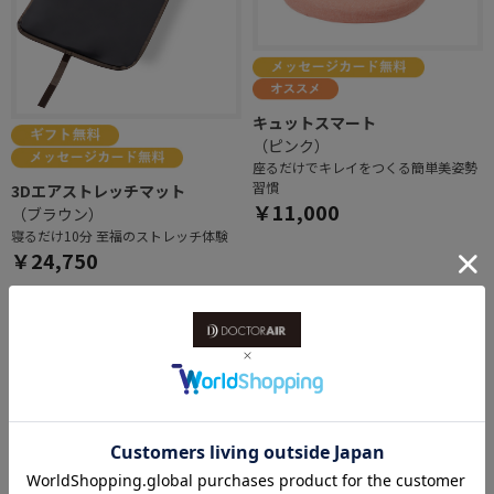
キュットスマート
（ピンク）
座るだけでキレイをつくる簡単美姿勢
習慣
3Dエアストレッチマット
￥11,000
（ブラウン）
寝るだけ10分 至福のストレッチ体験
￥24,750