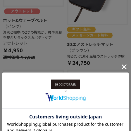
ホット&ウェーブベルト
（ピンク）
温感と振動 の2つの機能が、腰やお腹
を整えリラックス＆ボディケア
アウトレット
3Dエアストレッチマット
￥4,950
（ブラウン）
寝るだけ10分 至福のストレッチ体験
通常価格 ￥7,920
￥24,750