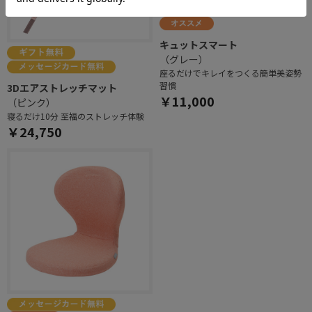
キュットスマート
（グレー）
座るだけでキレイをつくる簡単美姿勢
習慣
3Dエアストレッチマット
￥11,000
（ピンク）
寝るだけ10分 至福のストレッチ体験
￥24,750