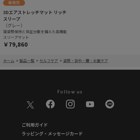
3Dエアストレッチマット リッチ
スリープ
（グレー）
寝姿勢保持と体圧分散を備えた高機能
スリープマット
￥79,860
ホーム
>
製品一覧
>
セルフケア
>
姿勢・背中・腰・お腹ケア
Follow us
ご利用ガイド
ラッピング・メッセージカード