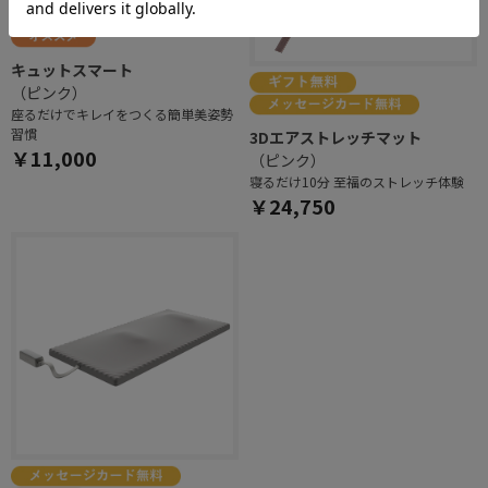
キュットスマート
（ピンク）
座るだけでキレイをつくる簡単美姿勢
習慣
3Dエアストレッチマット
￥11,000
（ピンク）
寝るだけ10分 至福のストレッチ体験
￥24,750