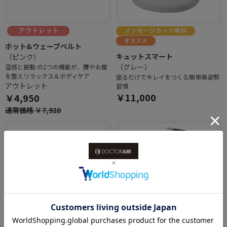
ホット&ウェーブベルト
キュットスマート
（ピンク）
（グレー）
温感と振動 の2つの機能が、腰やお腹
を整えリラックス＆ボディケア
座るだけでキレイをつくる簡単美姿勢
アウトレット
習慣
￥11,000
￥4,950
通常価格 ￥7,920