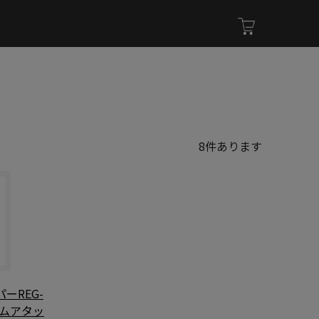
8
件あります
ーREG-
アムアタッ