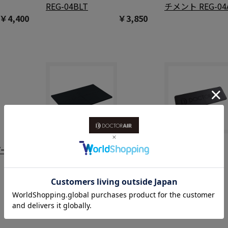
REG-04BLT
チメント REG-04
￥4,400
￥3,850
パーバッ
ブレード防振マット OBM-
ヨガマット
01
（ブラック）
￥4,400
￥220