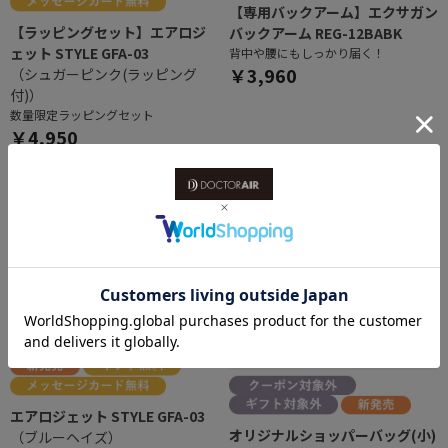
【専用バックアーム】エクサガン
【ラッピングセット】エアロジ
バックアーム REG-12BABK
ェット STYLE GFA-03
背中や腰にもしっかり届く！
￥3,960
（シュガーピンク(ラッピング
付)）
数量限定ラッピングセット
￥4,950
エアロジェット STYLE GFA-03
オリジナルショッパーバッグ(小)
（ブルーヘイズ）