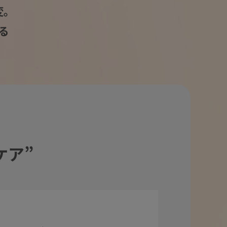
変。
る
ケア”