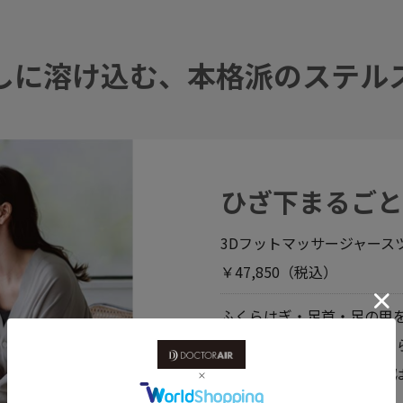
しに溶け込む、本格派のステル
ひざ下まるごと
3Dフットマッサージャース
￥47,850（税込）
ふくらはぎ・足首・足の甲
ーラーが刺激。 仕事しなが
人におすすめ。使わない時
躍。