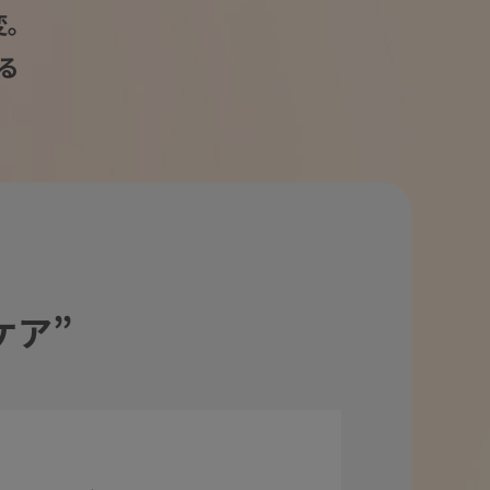
変。
る
ケア”