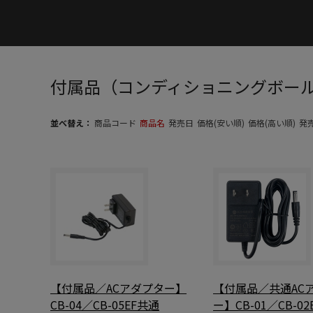
付属品（コンディショニングボール
並べ替え：
商品コード
商品名
発売日
価格(安い順)
価格(高い順)
発
【付属品／ACアダプター】
【付属品／共通AC
CB-04／CB-05EF共通
ー】CB-01／CB-0