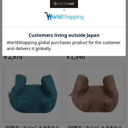
【付属品／ACアダプター】3Dネ
【付属品／カバー】もみ玉カバ
ックマッサージャーmini MN-
ー MN-10
07ME
（カーボングレー）
￥2,970
￥1,540
【付属品／カバー】もみ玉カバ
【付属品／カバー】もみ玉カバ