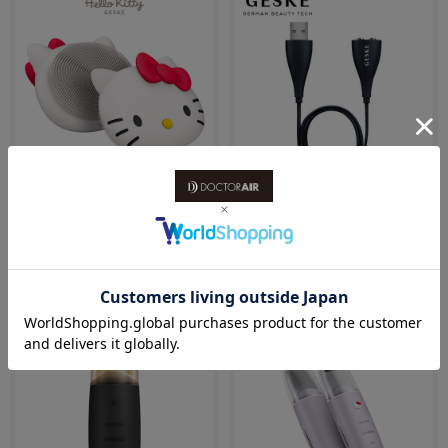
ゲスケ ハローキティ フェイシャ
ゲスケ マグネット式USBケーブ
ルブラシ（洗顔ブラシ)
ル(充電ケーブル)
（グレー）
（グレー）
こすらず洗顔で毎日しっかり毛穴ケア
￥990
￥2,200