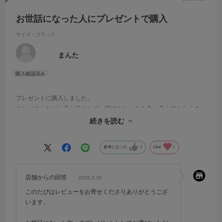
お世話になった人にプレゼントで購入
サイズ：ブラック
まんた
プレゼントに購入しました。
コンパクトながら見た目もレザー調でおしゃれな為、喜んでもらえま
した。
続きを読む
無料のギフトラッピングもあり、発送も早くよかったです。
参考になった
0
Like!
1
店舗からの回答
2026.3.30
このたびはレビューをお寄せくださりありがとうござ
います。