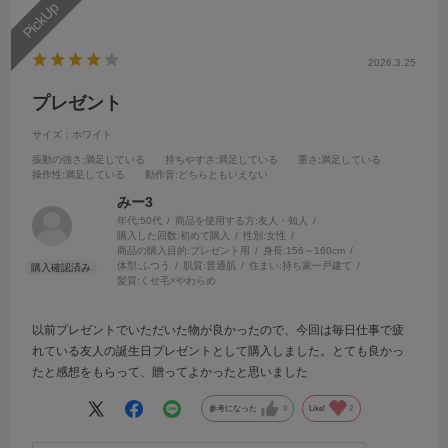
2026.3.25
プレゼント
サイズ：ホワイト
振動の強さ
:満足している
持ちやすさ
:満足している
重さ
:満足している
操作性
:満足している
動作音
:どちらともいえない
みー3
年代:
50代
商品を使用する方:
友人・知人
購入した回数:
初めて購入
性別:
女性
商品の購入目的:
プレゼント用
身長:
156～160cm
体型:
ふつう
肌質:
普通肌
住まい:
持ち家一戸建て
髪質:
くせ毛×やわらめ
以前プレゼントでいただいた物が良かったので、今回は毎日仕事で疲
れている友人の誕生日プレゼントとして購入しました。とても良かっ
たと感想をもらって、贈ってよかったと思いました
参考になった
0
Like!
2