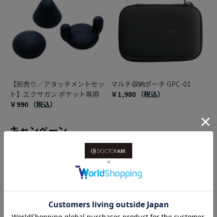
【別売り／アタッチメントセッ
マルチ収納ポーチ GPC-01
ト】エクサガン ポケット専用
￥1,980
（税込）
￥990
（税込）
キャンペーン