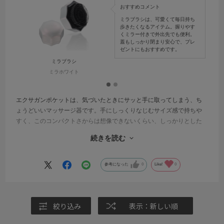
おすすめコメント
ミラブラシは、可愛くて毎日持ち
歩きたくなるアイテム。握りやす
くミラー付きで外出先でも便利。
蓋もしっかり閉まり安心で、プレ
ゼントにもおすすめです。
ミラブラシ
ミラホワイト
エクサガンポケットは、気づいたときにサッと手に取ってしまう、ち
ょうどいいマッサージ器です。手にしっくりなじむサイズ感で持ちや
すく、このコンパクトさからは想像できないくらい、しっかりとした
パワーでほぐしてくれます。
続きを読む
3分使うだけでもちゃんとリフレッシュできるので、疲れている日でも
無理なく続けられるのが嬉しいところ。デスクワークでガチガチにな
参考になった
0
Like!
0
りがちな肩まわりやデコルテにも使いやすく、気づけばエクサガンポ
ケットでのマッサージはナイトルーチンの一部になっています。
絞り込み
表示：新しい順
旅行や外出先にも持っていきやすく、どこでも「いつものケア」がで
きる安心感があります。生活に馴染みやすく、気づけばいつも使って