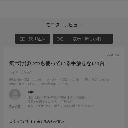
モニターレビュー
絞り込み
表示：新しい順
2026.4.2
気づけばいつも使っている手放せない1台
サイズ：ブラック
振動の強さ
:満足している
持ちやすさ
:満足している
重さ
:満足している
操作性
:満足している
動作音
:満足している
MM
性別:
女性
年代:
40代
職種:
オフィス勤務
商品を使用する方:
本人
性別:
女性
購入した回数:
初めて購入
商品の購入目的:
自分用
スタッフがおすすめする合わせ買い