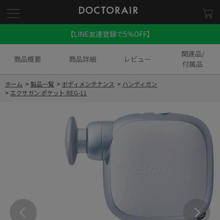
【LINE友達登録で5％OFF】
関連品/
商品概要
商品詳細
レビュー
付属品
ホーム
>
製品一覧
>
ボディメンテナンス
>
ハンディガン
>
エクサガン ポケット REG-11