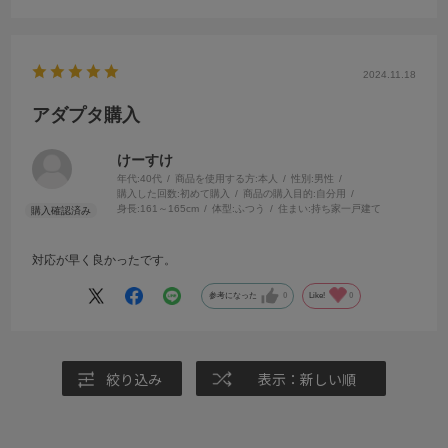
2024.11.18
アダプタ購入
けーすけ
年代:
40代
商品を使用する方:
本人
性別:
男性
購入した回数:
初めて購入
商品の購入目的:
自分用
身長:
161～165cm
体型:
ふつう
住まい:
持ち家一戸建て
対応が早く良かったです。
参考になった
0
Like!
0
絞り込み
表示：新しい順