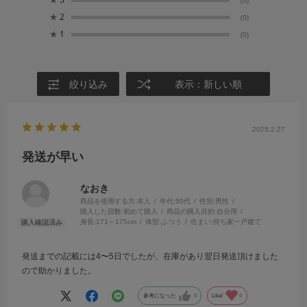
(0)
★
2
(0)
★
1
(0)
絞り込み
表示：新しい順
2025.2.27
発送が早い
なおき
商品を使用する方:
本人
年代:
50代
性別:
男性
購入した回数:
初めて購入
商品の購入目的:
自分用
身長:
171～175cm
体型:
ふつう
住まい:
持ち家一戸建て
発送までの記載には4〜5日でしたが、在庫があり翌日発送頂けました
ので助かりました。
参考になった
0
Like!
0