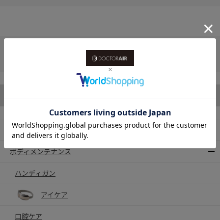
ホーム
>
付属品（種類で選ぶ）
>
付属品（ACアダプター・電源コード・USBコード）
>
【付属品／ACアダプタ】MF-05／MF-08BLS 共通
カテゴリから探す
製品一覧
ボディメンテナンス
ハンディガン
アイケア
口腔ケア