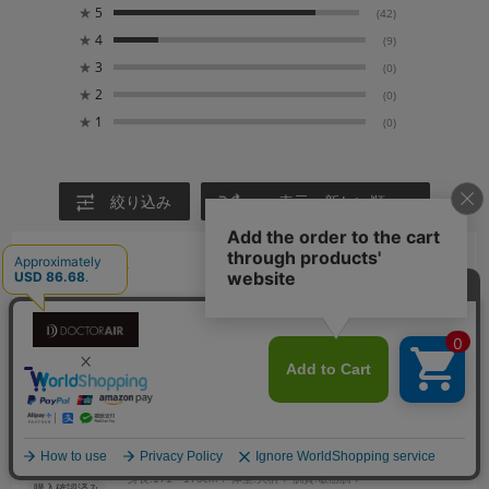
★
5
(42)
★
4
(9)
★
3
(0)
★
2
(0)
★
1
(0)
絞り込み
表示：新しい順
2026.7.25
今ならお得にゲットできる。
サイズ：ナイトブラック
振動の強さ
:満足している
持ちやすさ
:満足している
重さ
:どちらともいえない
操作性
:満足していない
動作音
:満足している
MAYBE
商品を使用する方:
本人
年代:
40代
性別:
男性
購入した回数:
初めて購入
商品の購入目的:
自分用
身長:
171～175cm
体型:
大柄
肌質:
敏感肌