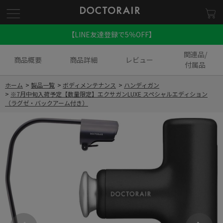
【LINE友達登録で5％OFF】
関連品/
商品概要
商品詳細
レビュー
付属品
ホーム
>
製品一覧
>
ボディメンテナンス
>
ハンディガン
>
※7月中旬入荷予定【数量限定】エクサガンLUXE スペシャルエディション
（ラグゼ・バックアーム付き）